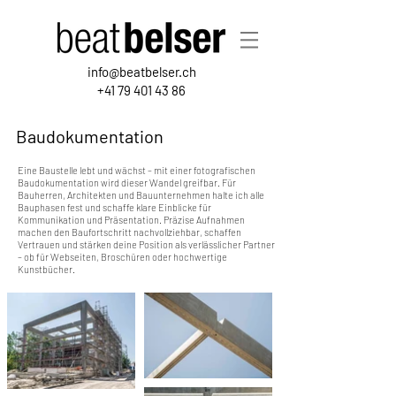
info@beatbelser.ch
+41 79 401 43 86
Baudokumentation
Visuelle Baudokumentation
Eine Baustelle lebt und wächst – mit einer fotografischen
Baudokumentation wird dieser Wandel greifbar. Für
Bauherren, Architekten und Bauunternehmen halte ich alle
Bauphasen fest und schaffe klare Einblicke für
Kommunikation und Präsentation. Präzise Aufnahmen
machen den Baufortschritt nachvollziehbar, schaffen
Vertrauen und stärken deine Position als verlässlicher Partner
– ob für Webseiten, Broschüren oder hochwertige
Kunstbücher.