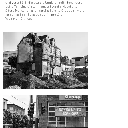
und verschärft die soziale Ungleichheit. Besonders
betroffen sind einkommensschwache Haushalte,
ältere Menschen und marginalisierte Gruppen – viele
landen auf der Strasse oder in prekären
Wohnverhältnissen.