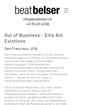
info@beatbelser.ch
+41 79 401 43 86
Out of Business -
Ellis Act
Evictions
San Francisco, USA
San Francisco steht sinnbildlich für den urbanen
Verdrängungsdruck in Zeiten von Wohnraummangel,
wachsender Nachfrage und finanzieller
Verwertungslogik. Trotz bestehender
Mietpreisregulierungen erlaubt das kalifornische
Ellis Act Vermieter*innen, Mietverhältnisse
aufzulösen, wenn sie ihre Immobilie vom Mietmarkt
nehmen – häufig mit dem Ziel, diese in
Eigentumswohnungen umzuwandeln.
Diese rechtliche Möglichkeit hat in den letzten
Jahrzehnten zu einer grossen Zahl von
Zwangsräumungen geführt. Ganze Mietshäuser
wurden entmietet, langjährige Bewohner*innen
verloren ihr Zuhause. Der Verlust von bezahlbarem
Wohnraum treibt die Mietpreise weiter in die Höhe